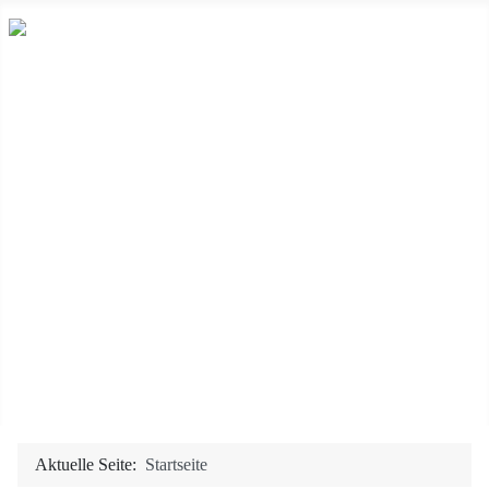
Startseite
Sortiment
Partyservice
Unsere Metzgerei
Tradition
Weg zu uns
Impressum
Datenschutzerklärung
Kontakt
Aktuelle Seite:
Startseite